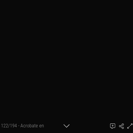
122/194 - Acrobate en
achel
apesanteur 04