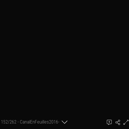
152/262 - CanalEnFeuilles2016-
achel
03