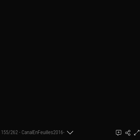
155/262 - CanalEnFeuilles2016-
achel
06