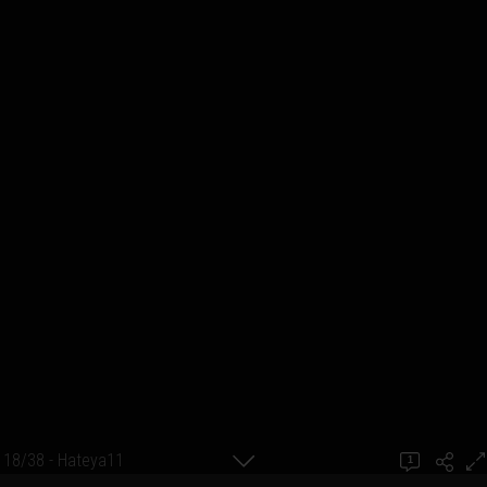
18/38 - Hateya11
1
achel