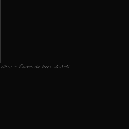
20/27 - Routes du Gers 2023-01
Gers, 2023
Ajouter un comment
Email